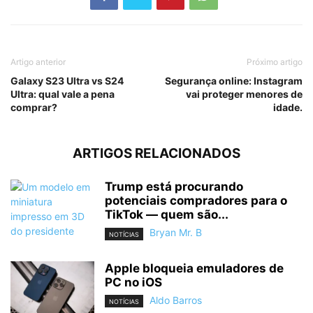
Artigo anterior
Próximo artigo
Galaxy S23 Ultra vs S24
Segurança online: Instagram
Ultra: qual vale a pena
vai proteger menores de
comprar?
idade.
ARTIGOS RELACIONADOS
Trump está procurando
potenciais compradores para o
TikTok — quem são...
Bryan Mr. B
NOTÍCIAS
Apple bloqueia emuladores de
PC no iOS
Aldo Barros
NOTÍCIAS