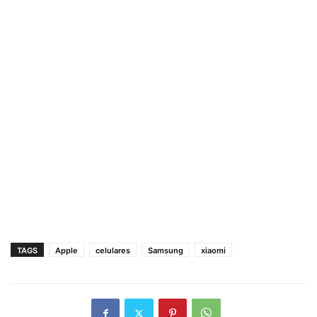
TAGS
Apple
celulares
Samsung
xiaomi