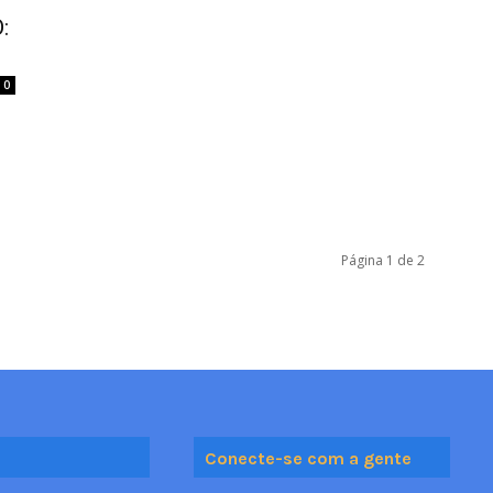
:
0
Página 1 de 2
Conecte-se com a gente