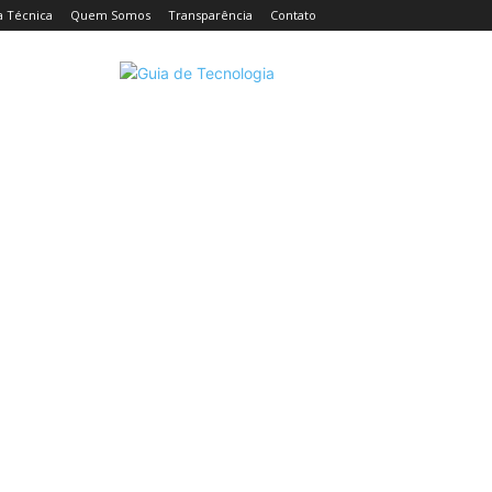
a Técnica
Quem Somos
Transparência
Contato
CELULARES
INTELIGÊNCIA ARTIFICIAL
INTERNET
C