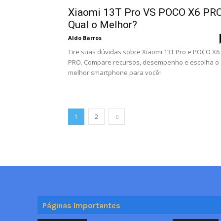
Xiaomi 13T Pro VS POCO X6 PRO
Qual o Melhor?
Aldo Barros
Tire suas dúvidas sobre Xiaomi 13T Pro e POCO X6
PRO. Compare recursos, desempenho e escolha o
melhor smartphone para você!
1
2
Páginas Importantes