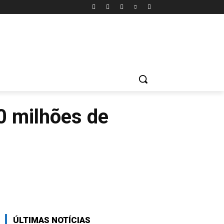
ONTATO
FICHA TÉCNICA
STORIES
MORE
10 milhões de
X
Pinterest
WhatsApp
ÚLTIMAS NOTÍCIAS