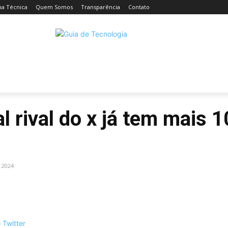
ha Técnica
Quem Somos
Transparência
Contato
CELULARES
INTELIGÊNCIA ARTIFICIAL
INTERNET
C
l rival do x já tem mais 
e 2024
Facebook
Compartilhado