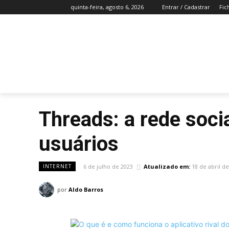
quinta-feira, agosto 6, 2026
Entrar / Cadastrar
Fic
INCÍCIO
NOTÍCIAS
TECNOLOGIA
Threads: a rede socia
usuários
6 de julho de 2023
Atualizado em:
18 de abril d
INTERNET
por
Aldo Barros