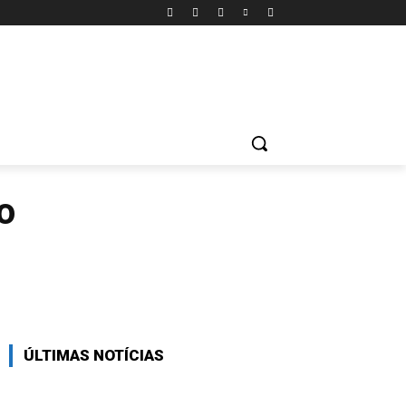
ONTATO
FICHA TÉCNICA
STORIES
MORE
o
X
Pinterest
WhatsApp
ÚLTIMAS NOTÍCIAS