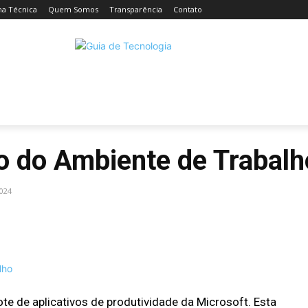
ha Técnica
Quem Somos
Transparência
Contato
CELULARES
INTELIGÊNCIA ARTIFICIAL
INTERNET
C
o do Ambiente de Trabalh
2024
Facebook
Compartilhado
te de aplicativos de produtividade da Microsoft. Esta