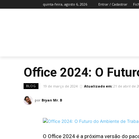
quinta-feira, agosto 6, 2026
Entrar / Cadastrar
Fic
INCÍCIO
NOTÍCIAS
TECNOLOGIA
Office 2024: O Futur
19 de março de 2024
Atualizado em:
21 de abril de 
BLOG
por
Bryan Mr. B
O Office 2024 é a próxima versão do paco