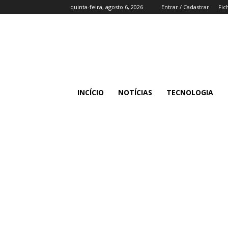
quinta-feira, agosto 6, 2026
Entrar / Cadastrar
Fic
INCÍCIO
NOTÍCIAS
TECNOLOGIA