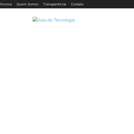
Técnica
Quem Somos
Transparência
Contato
CELULARES
INTELIGÊNCIA ARTIFICIAL
INTERNET
C