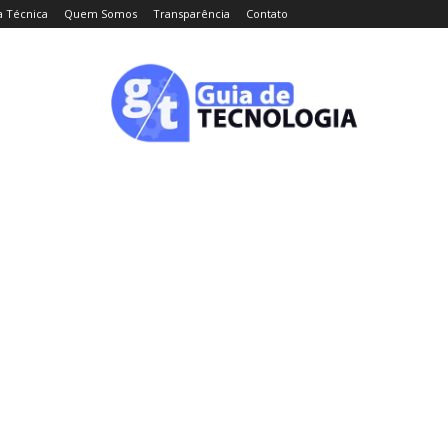
a Técnica
Quem Somos
Transparência
Contato
CELULARES
INTELIGÊNCIA ARTIFICIAL
INTERNET
C