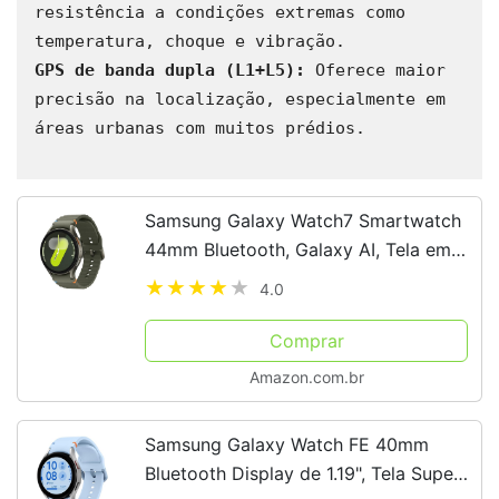
resistência a condições extremas como 
GPS de banda dupla (L1+L5):
 Oferece maior 
precisão na localização, especialmente em 
áreas urbanas com muitos prédios.

Samsung Galaxy Watch7 Smartwatch
44mm Bluetooth, Galaxy AI, Tela em
Cristal de Safira, GPS de Dupla
4.0
Frequência, Monitoramento avançado
de saúde, sono e de...
Comprar
Amazon.com.br
Samsung Galaxy Watch FE 40mm
Bluetooth Display de 1.19", Tela Super