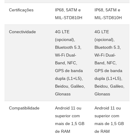
Certificações
IP68, 5ATM e
IP68, 5ATM e
MIL-STD810H
MIL-STD810H
Conectividade
4G LTE
4G LTE
(opcional),
(opcional),
Bluetooth 5.3,
Bluetooth 5.3,
Wi-Fi Dual-
Wi-Fi Dual-
Band, NFC,
Band, NFC,
GPS de banda
GPS de banda
dupla (L1+L5),
dupla (L1+L5),
Beidou, Galileo,
Beidou, Galileo,
Glonass
Glonass
Compatibilidade
Android 11 ou
Android 11 ou
superior com
superior com
mais de 1,5 GB
mais de 1,5 GB
de RAM
de RAM