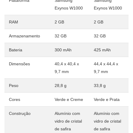
Plataforma
Samsung
Samsung
Exynos W1000
Exynos W1000
RAM
2 GB
2 GB
Armazenamento
32 GB
32 GB
Bateria
300 mAh
425 mAh
Dimensões
40,4 x 40,4 x
44,4 x 44,4 x
9,7 mm
9,7 mm
Peso
28,8 g
33,8 g
Cores
Verde e Creme
Verde e Prata
Construção
Alumínio com
Alumínio com
vidro de cristal
vidro de cristal
de safira
de safira