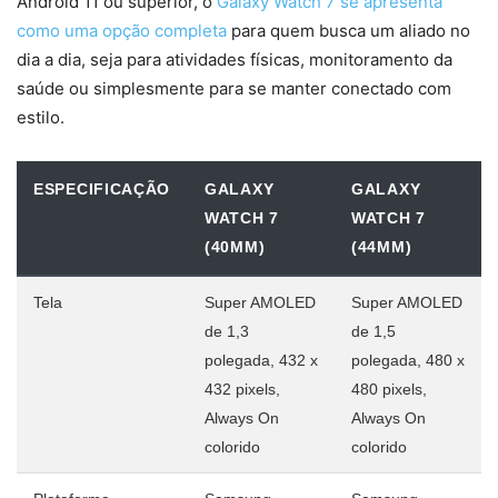
Android 11 ou superior, o
Galaxy Watch 7 se apresenta
como uma opção completa
para quem busca um aliado no
dia a dia, seja para atividades físicas, monitoramento da
saúde ou simplesmente para se manter conectado com
estilo.
ESPECIFICAÇÃO
GALAXY
GALAXY
WATCH 7
WATCH 7
(40MM)
(44MM)
Tela
Super AMOLED
Super AMOLED
de 1,3
de 1,5
polegada, 432 x
polegada, 480 x
432 pixels,
480 pixels,
Always On
Always On
colorido
colorido