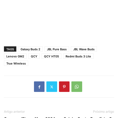
TAGS
Galaxy Buds 2
JBL Pure Bass
JBL Wave Buds
Lenovo GM2
QCY
QCY HT05
Redmi Buds 3 Lite
True Wireless
Artigo anterior
Próximo artigo