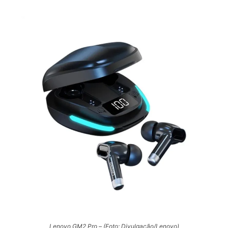
Lenovo GM2 Pro – (Foto: Divulgação/Lenovo)