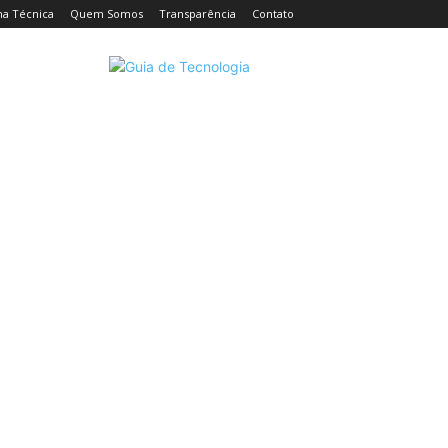
ha Técnica
Quem Somos
Transparência
Contato
CELULARES
INTELIGÊNCIA ARTIFICIAL
INTERNET
C