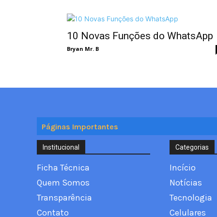
10 Novas Funções do WhatsApp
Bryan Mr. B
Páginas Importantes
Institucional
Categorias
Ficha Técnica
Incício
Quem Somos
Notícias
Transparência
Tecnologia
Contato
Celulares