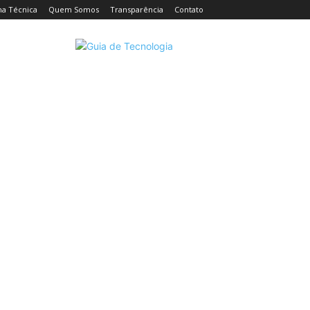
ha Técnica
Quem Somos
Transparência
Contato
CELULARES
INTELIGÊNCIA ARTIFICIAL
INTERNET
C