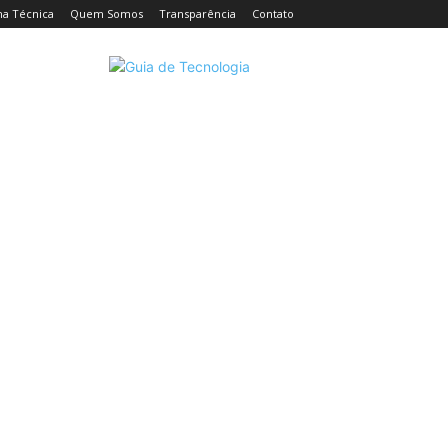
ha Técnica
Quem Somos
Transparência
Contato
CELULARES
INTELIGÊNCIA ARTIFICIAL
INTERNET
C