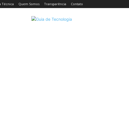
a Técnica
Quem Somos
Transparência
Contato
CELULARES
INTELIGÊNCIA ARTIFICIAL
INTERNET
C