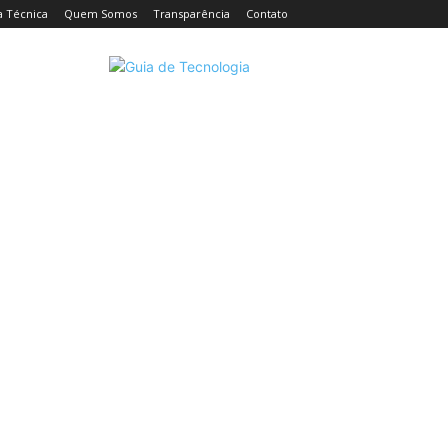
a Técnica
Quem Somos
Transparência
Contato
CELULARES
INTELIGÊNCIA ARTIFICIAL
INTERNET
C