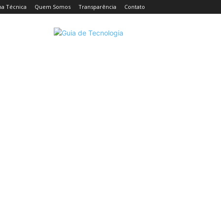
ha Técnica
Quem Somos
Transparência
Contato
CELULARES
INTELIGÊNCIA ARTIFICIAL
INTERNET
C