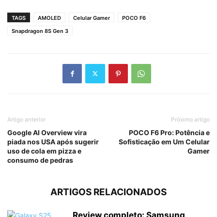
TAGS
AMOLED
Celular Gamer
POCO F6
Snapdragon 8S Gen 3
Artigo anterior
Próximo artigo
Google AI Overview vira
POCO F6 Pro: Potência e
piada nos USA após sugerir
Sofisticação em Um Celular
uso de cola em pizza e
Gamer
consumo de pedras
ARTIGOS RELACIONADOS
Review completo: Samsung