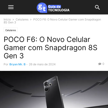
Início
Celulares
POCO F6: O Novo Celular Gamer com Snapdragon
8S Gen 3
Celulares
POCO F6: O Novo Celular
Gamer com Snapdragon 8S
Gen 3
0
Por
Bryan Mr. B
-
26 de maio de 2024